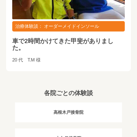
治療体験談： オーダーメイドインソール
車で2時間かけてきた甲斐がありまし
た。
20 代 T.M 様
各院ごとの体験談
高根木戸接骨院