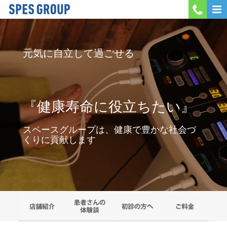
MENU
元気に自立して過ごせる
会社案内
当院紹介
『健康寿命に役立ちたい』
採用情報
スペースグループは、健康で豊かな社会づ
お問い合わせ
くりに貢献します